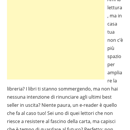
lettura
, ma in
casa
tua
non c’è
più
spazio
per
amplia
re la
libreria? I libri ti stanno sommergendo, ma non hai
nessuna intenzione di rinunciare agli ultimi best
seller in uscita? Niente paura, un e-reader è quello
che fa al caso tuo! Sei uno di quei lettori che non
riesce a resistere al fascino della carta, ma capisci
che è tempo di guardare al futuro? Perfetto: non