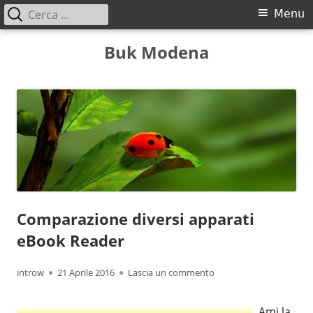
Ricerca
Menu
Menu
per:
principale
Vai
Buk Modena
al
contenuto
Comparazione diversi apparati
eBook Reader
Autore
Pubblicato
per Comparazione diver
introw
21 Aprile 2016
Lascia un commento
Ami la