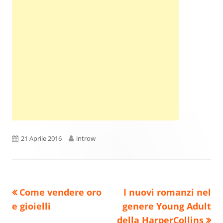
Pubblicato
Autore
21 Aprile 2016
introw
Precedente
Nuovo
Come vendere oro
I nuovi romanzi nel
Navigazione
articolo:
articolo:
e gioielli
genere Young Adult
articoli
della HarperCollins